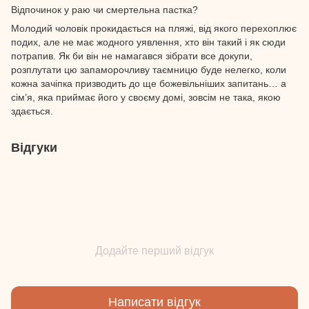
Відпочинок у раю чи смертельна пастка?
Молодий чоловік прокидається на пляжі, від якого перехоплює
подих, але не має жодного уявлення, хто він такий і як сюди
потрапив. Як би він не намагався зібрати все докупи,
розплутати цю запаморочливу таємницю буде нелегко, коли
кожна зачіпка призводить до ще божевільніших запитань… а
сім’я, яка приймає його у своєму домі, зовсім не така, якою
здається.
Відгуки
Додайте перший відгук
Написати відгук