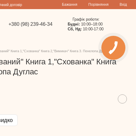
Порівняння
Бажання
Вхід
ічний договір
Графік роботи:
+380 (98) 239-46-34
Будні:
10:00–18:00
Сб, Нд:
10:00-17:00
ований" Книга 1,"Схованка" Книга 2,"Вимикач" Книга 3. Пенелопа Дуглас
ований" Книга 1,"Схованка" Книга
опа Дуглас
видко