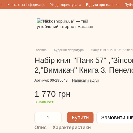
ня
Контактна інформація
Угода користувача
Відгуки про магазин
Публ
Головна
Художня література
Набір книг "Панк 57" ,"Зіпс
Набір книг "Панк 57" ,"Зіпс
2,"Вимикач" Книга 3. Пенел
Артикул: 00-295643
Написати відгук
1 770 грн
В наявності
Купити
Замовити ш
Опис
Характеристики