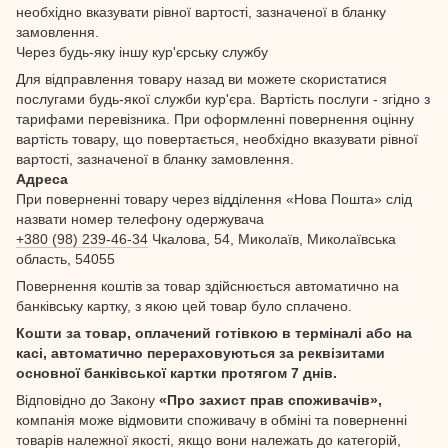
необхідно вказувати рівної вартості, зазначеної в бланку
замовлення.
Через будь-яку іншу кур'єрську службу
Для відправлення товару назад ви можете скористатися
послугами будь-якої служби кур'єра. Вартість послуги - згідно з
тарифами перевізника. При оформленні повернення оцінну
вартість товару, що повертається, необхідно вказувати рівної
вартості, зазначеної в бланку замовлення.
Адреса
При поверненні товару через відділення «Нова Пошта» слід
назвати номер телефону одержувача
+380 (98) 239-46-34
Чкалова, 54, Миколаїв, Миколаївська
область, 54055
Повернення коштів за товар здійснюється автоматично на
банківську картку, з якою цей товар було сплачено.
Кошти за товар, оплачений готівкою в терміналі або на
касі, автоматично перераховуються за реквізитами
основної банківської картки протягом 7 днів.
Відповідно до Закону
«Про захист прав споживачів»,
компанія може відмовити споживачу в обміні та поверненні
товарів належної якості, якщо вони належать до категорій,