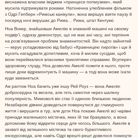
виснажена власним іміджем «принцеси попмузики», який
мусила підтримувати роками. Натхненна улюбленим фільмом
з Одрі Гепберн «Римські канікули», вона вирішує взяти паузу й
посеред ночі вирушає до Рима… Рима, штат Кентуккі.
Ноа Вокер, знайшовши Амелію в зламаній машині на своєму
подвір’ї, одразу демонструє, що не має ані часу, ані терпіння
на розв’язування проблем знаменитостей. Він надто зайнятий
— керує успадкованою від бабусі «Крамницею пирогів» і ще й
мусить нагадувати допитливим, хоча й милим сусідам, щоб
вони переймалися власними триклятими справами. Всупереч
здоровому глузду, Ноа дозволяє Амелії пожити в нього, проте
лише доки відремонтують її машину — а тоді вона може їхати
куди заманеться.
Аж раптом Ноа бачить уже іншу Рей Роуз — вона Амелія:
добросердна та весела, але геть самотня через шалену
популярність. Мимоволі він стає її єдиною близькою людиною.
Незабаром дівчині доведеться повернутися до гламурного
життя і вирушити в тур, але доти Ноа покаже Амелії всі чарівні
принади маленького містечка, яких їй так бракувало, а вона
допоможе йому відкрити серце для чогось більшого. Амелія в
захваті від затишного містечка та свого буркотливого
екскурсовода, але навіть Одрі врешті-решт довелося покинути