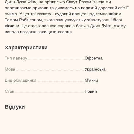
Джин Луїза Фінч, на прізвисько Скаут. Разом із нею ми
переживаємо пригоди та дивимось на великий дорослий світ її
очима. У центрі сюжету - судовий процес над темношкірим
Томом Робінсоном, якого звинувачують у зґвалтуванні білої
дівчини. Це стає головною справою батька Джин Луїзи, якому
випало на долю захищати хлопця.
Характеристики
Тип паперу
Офсетна
Мова
Українська
Вид обкладинки
М'який
Стан
Новий
Відгуки