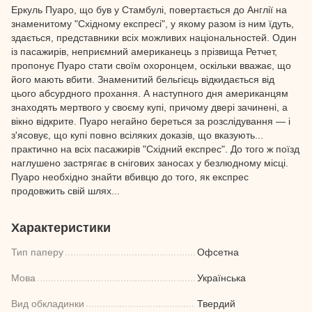
Еркуль Пуаро, що був у Стамбулі, повертається до Англії на
знаменитому "Східному експресі", у якому разом із ним їдуть,
здається, представники всіх можливих національностей. Один
із пасажирів, неприємний американець з прізвища Ретчет,
пропонує Пуаро стати своїм охоронцем, оскільки вважає, що
його мають вбити. Знаменитий бельгієць відкидається від
цього абсурдного прохання. А наступного дня американцям
знаходять мертвого у своєму купі, причому двері зачинені, а
вікно відкрите. Пуаро негайно береться за розслідування — і
з'ясовує, що купі повно всіляких доказів, що вказують...
практично на всіх пасажирів "Східний експрес". До того ж поїзд
наглушено застрягає в снігових заносах у безлюдному місці.
Пуаро необхідно знайти вбивцю до того, як експрес
продовжить свій шлях...
Характеристики
Тип паперу
Офсетна
Мова
Українська
Вид обкладинки
Твердий